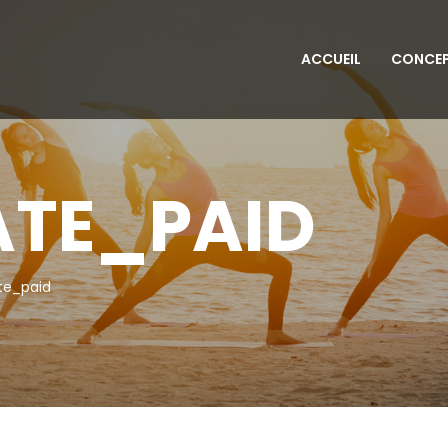
ACCUEIL
CONCE
ATE_PAID
ate_paid